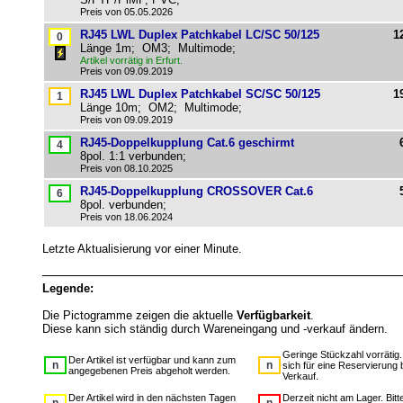
Preis von 05.05.2026
RJ45 LWL Duplex Patchkabel LC/SC 50/125
1
Länge 1m; OM3; Multimode;
Artikel vorrätig in Erfurt.
Preis von 09.09.2019
RJ45 LWL Duplex Patchkabel SC/SC 50/125
1
Länge 10m; OM2; Multimode;
Preis von 09.09.2019
RJ45-Doppelkupplung Cat.6 geschirmt
8pol. 1:1 verbunden;
Preis von 08.10.2025
RJ45-Doppelkupplung CROSSOVER Cat.6
8pol. verbunden;
Preis von 18.06.2024
Letzte Aktualisierung vor einer Minute.
Legende:
Die Pictogramme zeigen die aktuelle
Verfügbarkeit
.
Diese kann sich ständig durch Wareneingang und -verkauf ändern.
Geringe Stückzahl vorrätig
Der Artikel ist verfügbar und kann zum
sich für eine Reservierung 
angegebenen Preis abgeholt werden.
Verkauf.
Der Artikel wird in den nächsten Tagen
Derzeit nicht am Lager. Bit