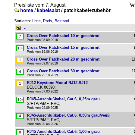
Preisliste vom 7. August
home
/
kabelsalat
/
patchkabel+zubehör
Sortieren:
Liste
,
Preis
,
Bestand
..
Cross Over Patchkabel 10 m geschirmt
Preis von 03.09.2018
Cross Over Patchkabel 15 m geschirmt
Preis von 19.06.2019
Cross Over Patchkabel 20 m geschirmt
1
Preis von 09.07.2019
Cross Over Patchkabel 30 m geschirmt
1
Preis von 25.10.2019
RJ12 Keystone Modul RJ12-RJ12
DELOCK 86390;
Preis von 07.03.2022
RJ45-Anschlußkabel, Cat.6, 0,25m grau
S/FTP/PiMF, PVC;
Preis von 02.09.2025
RJ45-Anschlußkabel, Cat.6, 0,50m grau/weiß
S/FTP/PiMF, PVC;
Preis von 20.04.2026
RJ45-Anschlußkabel, Cat.6, 1,00m grau