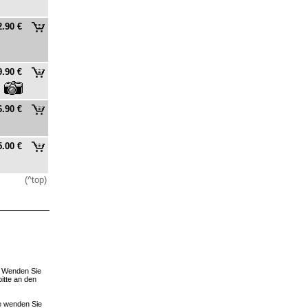
2.90 €
9.90 €
6.90 €
5.00 €
(^top)
. Wenden Sie
bitte an den
te wenden Sie