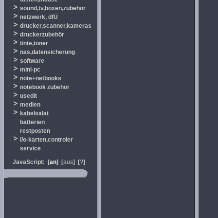
sound,tv,boxen,zubehör
netzwerk, dfÜ
drucker,scanner,kameras
druckerzubehör
tinte,toner
nas,datensicherung
software
mini-pc
note+netbooks
notebook zubehör
usedit
medien
kabelsalat
batterien
restposten
i/o-karten,controler
service
JavaScript:
[
an
]
[
aus
]
[
?
]