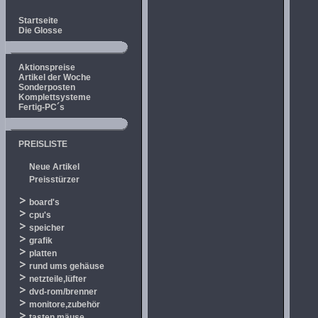
Startseite
Die Glosse
Aktionspreise
Artikel der Woche
Sonderposten
Komplettsysteme
Fertig-PC´s
PREISLISTE
Neue Artikel
Preisstürzer
board's
cpu's
speicher
grafik
platten
rund ums gehäuse
netzteile,lüfter
dvd-rom/brenner
monitore,zubehör
tasten,mäuse